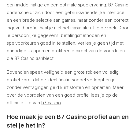
een middelmatige en een optimale speelervaring. B7 Casino
onderscheidt zich door een gebruiksvriendelijke interface
en een brede selectie aan games, maar zonder een correct
ingevuld profiel haal je niet het maximale uit je bezoek. Door
je persoonlijke gegevens, betalingsmethoden en
spelvoorkeuren goed in te stellen, verlies je geen tijd met
onnodige stappen en profiteer je direct van de voordelen
die B7 Casino aanbiedt.
Bovendien speelt veiligheid een grote rol: een volledig
profiel zorgt dat de identificatie soepel verloopt en je
zonder vertragingen geld kunt storten en opnemen. Meer
over de voordelen van een goed profiel lees je op de
officiële site van
b7 casino
.
Hoe maak je een B7 Casino profiel aan en
stel je het in?