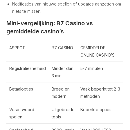
Notificaties van nieuwe spellen of updates aanzetten om
niets te missen.
Mini-vergelijking: B7 Casino vs
gemiddelde casino’s
ASPECT
B7 CASINO
GEMIDDELDE
ONLINE CASINO’S
Registratiesnelheid
Minder dan
5-7 minuten
3 min
Betaalopties
Breed en
Vaak beperkt tot 2-3
modern
methoden
Verantwoord
Uitgebreide
Beperkte opties
spelen
tools