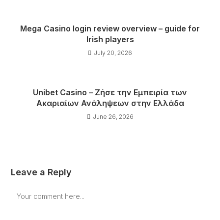
Mega Casino login review overview – guide for
Irish players
July 20, 2026
Unibet Casino – Ζήσε την Εμπειρία των
Ακαριαίων Ανάληψεων στην Ελλάδα
June 26, 2026
Leave a Reply
Comment