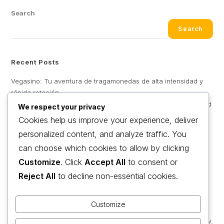
Search
Search
Recent Posts
Vegasino: Tu aventura de tragamonedas de alta intensidad y
rápida rotación
Chippy Casino: Quick Wins & High‑Intensity Slots for Fast‑Paced
We respect your privacy
Players
Cookies help us improve your experience, deliver
NV Online Casino: Joc Rapid, Adrenalin Pe Măsură Mare
personalized content, and analyze traffic. You
Vegas Hero Casino: The Ultimate Quick‑Play Experience for
can choose which cookies to allow by clicking
High‑Intensity Gaming
Customize
. Click
Accept All
to consent or
SG Casino: Ganancias Rápidas y Slots de Alta‑Intensidad para
Jugadores de Ritmo Acelerado
Reject All
to decline non-essential cookies.
Recent Comments
Customize
No comments to show.