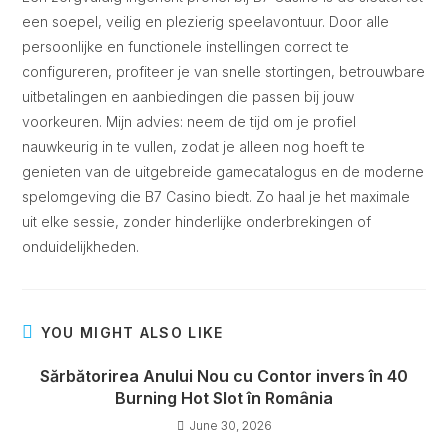
een soepel, veilig en plezierig speelavontuur. Door alle
persoonlijke en functionele instellingen correct te
configureren, profiteer je van snelle stortingen, betrouwbare
uitbetalingen en aanbiedingen die passen bij jouw
voorkeuren. Mijn advies: neem de tijd om je profiel
nauwkeurig in te vullen, zodat je alleen nog hoeft te
genieten van de uitgebreide gamecatalogus en de moderne
spelomgeving die B7 Casino biedt. Zo haal je het maximale
uit elke sessie, zonder hinderlijke onderbrekingen of
onduidelijkheden.
YOU MIGHT ALSO LIKE
Sărbătorirea Anului Nou cu Contor invers în 40
Burning Hot Slot în România
June 30, 2026