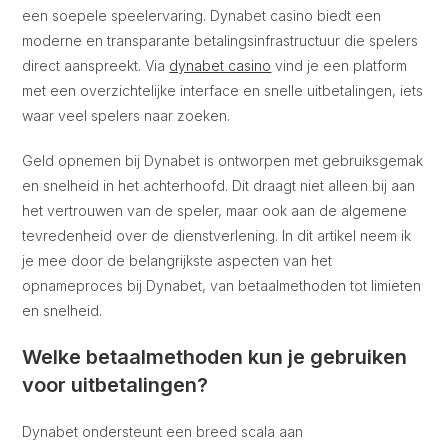
een soepele speelervaring. Dynabet casino biedt een
moderne en transparante betalingsinfrastructuur die spelers
direct aanspreekt. Via
dynabet casino
vind je een platform
met een overzichtelijke interface en snelle uitbetalingen, iets
waar veel spelers naar zoeken.
Geld opnemen bij Dynabet is ontworpen met gebruiksgemak
en snelheid in het achterhoofd. Dit draagt niet alleen bij aan
het vertrouwen van de speler, maar ook aan de algemene
tevredenheid over de dienstverlening. In dit artikel neem ik
je mee door de belangrijkste aspecten van het
opnameproces bij Dynabet, van betaalmethoden tot limieten
en snelheid.
Welke betaalmethoden kun je gebruiken
voor uitbetalingen?
Dynabet ondersteunt een breed scala aan