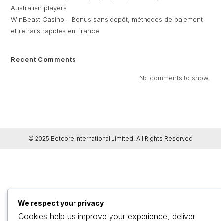
Australian players
WinBeast Casino – Bonus sans dépôt, méthodes de paiement
et retraits rapides en France
Recent Comments
No comments to show.
© 2025 Betcore International Limited. All Rights Reserved
We respect your privacy
Cookies help us improve your experience, deliver