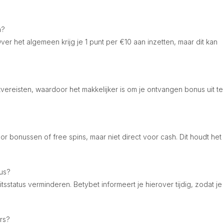
a?
er het algemeen krijg je 1 punt per €10 aan inzetten, maar dit kan
tvereisten, waardoor het makkelijker is om je ontvangen bonus uit te
 bonussen of free spins, maar niet direct voor cash. Dit houdt het
tus?
tsstatus verminderen. Betybet informeert je hierover tijdig, zodat je
ers?