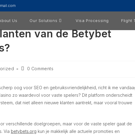
gmail.com
About Us
Our Solutions
Visa Processing
Flight
klanten van de Betybet
es?
Post
orized
0 Comments
comments:
scherp oog voor SEO en gebruiksvriendelijkheid, richt ik me vandaa
 Casino zo waardevol voor vaste spelers? Dit platform onderscheidt
eem, dat niet alleen nieuwe klanten aantrekt, maar vooral trouwe
voor verschillende doelgroepen, maar voor de vaste speler gaat de
s. Via
betybets.org
kun je makkelijk alle actuele promoties en