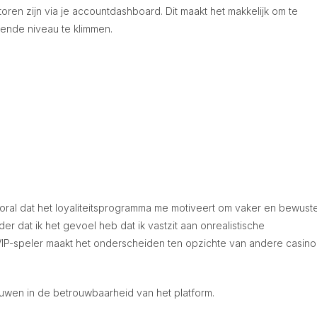
toren zijn via je accountdashboard. Dit maakt het makkelijk om te
ende niveau te klimmen.
 vooral dat het loyaliteitsprogramma me motiveert om vaker en bewust
er dat ik het gevoel heb dat ik vastzit aan onrealistische
IP-speler maakt het onderscheiden ten opzichte van andere casino
rouwen in de betrouwbaarheid van het platform.