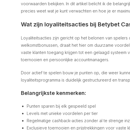
voorwaarden bekijken. In dit artikel belicht ik de belang
precies weet wat je kunt verwachten en hoe je er maximaa
Wat zijn loyaliteitsacties bij Betybet C
Loyaliteitsacties zijn gericht op het belonen van spelers
welkomstbonussen, draait het hier om duurzame voordele
vaste klanten toegang krijgen tot een gelaagd systeem v
toernooien en persoonlijke accountmanagers.
Door actief te spelen bouw je punten op, die weer kun
loyaliteitsprogramma is duidelijk gestructureerd en tra
Belangrijkste kenmerken:
Punten sparen bij elk gespeeld spel
Levels met unieke voordelen per tier
Regelmatige cashback-acties zonder al te strenge inz
Exclusieve toernooien en prijstrekkingen voor vaste k