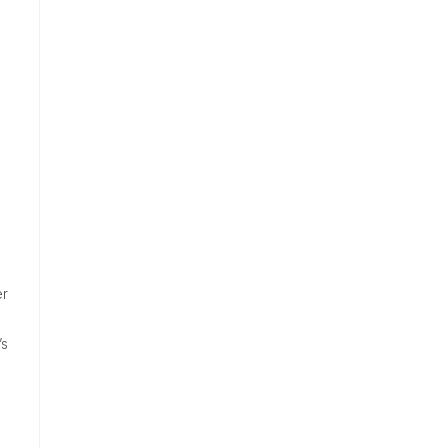
er
’s