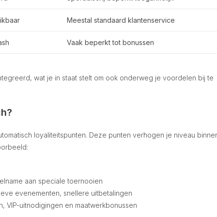
ikbaar
Meestal standaard klantenservice
ash
Vaak beperkt tot bonussen
ïntegreerd, wat je in staat stelt om ook onderweg je voordelen bij te
ch?
automatisch loyaliteitspunten. Deze punten verhogen je niveau binne
oorbeeld:
elname aan speciale toernooien
ieve evenementen, snellere uitbetalingen
en, VIP-uitnodigingen en maatwerkbonussen