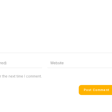
Enter
your
website
r the next time I comment.
URL
(optional)