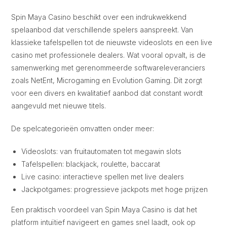
Spin Maya Casino beschikt over een indrukwekkend
spelaanbod dat verschillende spelers aanspreekt. Van
klassieke tafelspellen tot de nieuwste videoslots en een live
casino met professionele dealers. Wat vooral opvalt, is de
samenwerking met gerenommeerde softwareleveranciers
zoals NetEnt, Microgaming en Evolution Gaming. Dit zorgt
voor een divers en kwalitatief aanbod dat constant wordt
aangevuld met nieuwe titels.
De spelcategorieën omvatten onder meer:
Videoslots: van fruitautomaten tot megawin slots
Tafelspellen: blackjack, roulette, baccarat
Live casino: interactieve spellen met live dealers
Jackpotgames: progressieve jackpots met hoge prijzen
Een praktisch voordeel van Spin Maya Casino is dat het
platform intuïtief navigeert en games snel laadt, ook op