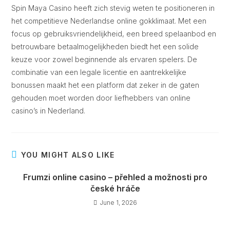
Spin Maya Casino heeft zich stevig weten te positioneren in
het competitieve Nederlandse online gokklimaat. Met een
focus op gebruiksvriendelijkheid, een breed spelaanbod en
betrouwbare betaalmogelijkheden biedt het een solide
keuze voor zowel beginnende als ervaren spelers. De
combinatie van een legale licentie en aantrekkelijke
bonussen maakt het een platform dat zeker in de gaten
gehouden moet worden door liefhebbers van online
casino’s in Nederland.
YOU MIGHT ALSO LIKE
Frumzi online casino – přehled a možnosti pro
české hráče
June 1, 2026