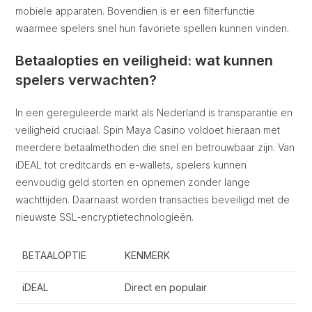
mobiele apparaten. Bovendien is er een filterfunctie
waarmee spelers snel hun favoriete spellen kunnen vinden.
Betaalopties en veiligheid: wat kunnen
spelers verwachten?
In een gereguleerde markt als Nederland is transparantie en
veiligheid cruciaal. Spin Maya Casino voldoet hieraan met
meerdere betaalmethoden die snel en betrouwbaar zijn. Van
iDEAL tot creditcards en e-wallets, spelers kunnen
eenvoudig geld storten en opnemen zonder lange
wachttijden. Daarnaast worden transacties beveiligd met de
nieuwste SSL-encryptietechnologieën.
BETAALOPTIE
KENMERK
iDEAL
Direct en populair