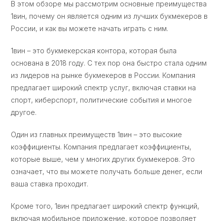
В этом обзоре мы рассмотрим основные преимущества
1вин, почему он является одним из лучших букмекеров в
России, и как вы можете начать играть с ним.
1вин – это букмекерская контора, которая была
основана в 2018 году. С тех пор она быстро стала одним
из лидеров на рынке букмекеров в России. Компания
предлагает широкий спектр услуг, включая ставки на
спорт, киберспорт, политические события и многое
другое.
Один из главных преимуществ 1вин – это высокие
коэффициенты. Компания предлагает коэффициенты,
которые выше, чем у многих других букмекеров. Это
означает, что вы можете получать больше денег, если
ваша ставка проходит.
Кроме того, 1вин предлагает широкий спектр функций,
включая мобильное приложение, которое позволяет