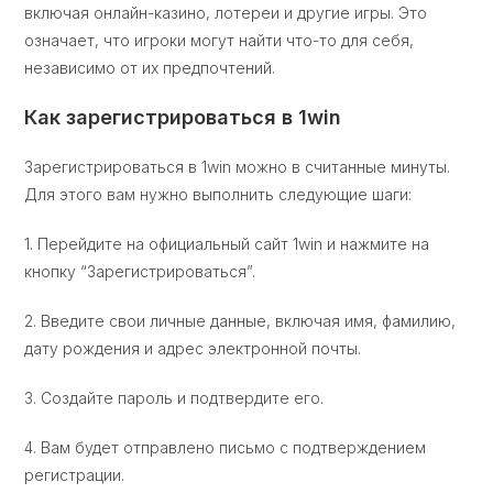
включая онлайн-казино, лотереи и другие игры. Это
означает, что игроки могут найти что-то для себя,
независимо от их предпочтений.
Как зарегистрироваться в 1win
Зарегистрироваться в 1win можно в считанные минуты.
Для этого вам нужно выполнить следующие шаги:
1. Перейдите на официальный сайт 1win и нажмите на
кнопку “Зарегистрироваться”.
2. Введите свои личные данные, включая имя, фамилию,
дату рождения и адрес электронной почты.
3. Создайте пароль и подтвердите его.
4. Вам будет отправлено письмо с подтверждением
регистрации.