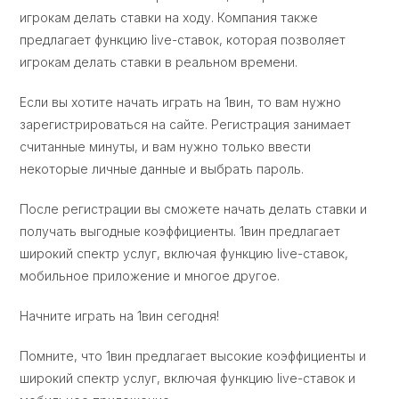
игрокам делать ставки на ходу. Компания также
предлагает функцию live-ставок, которая позволяет
игрокам делать ставки в реальном времени.
Если вы хотите начать играть на 1вин, то вам нужно
зарегистрироваться на сайте. Регистрация занимает
считанные минуты, и вам нужно только ввести
некоторые личные данные и выбрать пароль.
После регистрации вы сможете начать делать ставки и
получать выгодные коэффициенты. 1вин предлагает
широкий спектр услуг, включая функцию live-ставок,
мобильное приложение и многое другое.
Начните играть на 1вин сегодня!
Помните, что 1вин предлагает высокие коэффициенты и
широкий спектр услуг, включая функцию live-ставок и