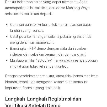
Berikut beberapa saran yang dapat membantu Anda
mendapatkan nilai maksimal dari demo Mahjong Ways
sebelum memutuskan deposit.
Gunakan bankroll virtual untuk mensimulasikan batas
taruhan yang realistis.
Catat pola kemenangan selama putaran gratis untuk
mengidentifikasi momentum.
Bandingkan RTP demo dengan data dari sumber
independen sebelum bermain dengan uang asli.
Manfaatkan fitur “autoplay” hanya pada sesi percobaan
singkat agar tidak kehilangan kontrol.
Dengan pendekatan terstruktur, Anda tidak hanya menikmati
hiburan, tetapi juga mengasah kemampuan membuat
keputusan finansial yang lebih baik.
Langkah-Langkah Registrasi dan
Verifikasi Setelah Demo