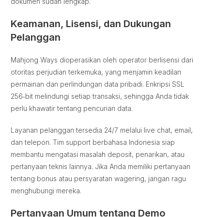
dokumen sudah lengkap.
Keamanan, Lisensi, dan Dukungan
Pelanggan
Mahjong Ways dioperasikan oleh operator berlisensi dari
otoritas perjudian terkemuka, yang menjamin keadilan
permainan dan perlindungan data pribadi. Enkripsi SSL
256‑bit melindungi setiap transaksi, sehingga Anda tidak
perlu khawatir tentang pencurian data.
Layanan pelanggan tersedia 24/7 melalui live chat, email,
dan telepon. Tim support berbahasa Indonesia siap
membantu mengatasi masalah deposit, penarikan, atau
pertanyaan teknis lainnya. Jika Anda memiliki pertanyaan
tentang bonus atau persyaratan wagering, jangan ragu
menghubungi mereka.
Pertanyaan Umum tentang Demo