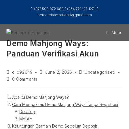
Skip
+971 509 072 680 / +254 721 127 127 |
to
betcoreinternational@gmail.com
content
Menu
Demo Mahjong Ways:
Panduan Verifikasi Akun
Post
Post
Post
clio92649
June 2, 2026
Uncategorized
author:
published:
category:
Post
0 Comments
comments:
Apa Itu Demo Mahjong Ways?
Cara Mengakses Demo Mahjong Ways Tanpa Registrasi
Desktop
Mobile
Keuntungan Bermain Demo Sebelum Deposit