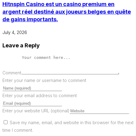
Hitnspin Casino est un casino premium en
argent réel destiné aux joueurs belges en quête
de gains importants.
July 4, 2026
Leave a Reply
Comment
Enter your name or username to comment
Enter your email address to comment
Enter your website URL (optional)
Save my name, email, and website in this browser for the next
time I comment.