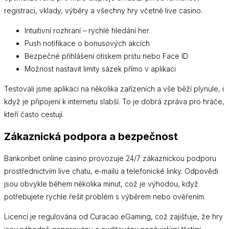
registraci, vklady, výběry a všechny hry včetně live casino.
Intuitivní rozhraní – rychlé hledání her
Push notifikace o bonusových akcích
Bezpečné přihlášení otiskem prstu nebo Face ID
Možnost nastavit limity sázek přímo v aplikaci
Testovali jsme aplikaci na několika zařízeních a vše běží plynule, i
když je připojení k internetu slabší. To je dobrá zpráva pro hráče,
kteří často cestují.
Zákaznická podpora a bezpečnost
Bankonbet online casino provozuje 24/7 zákaznickou podporu
prostřednictvím live chatu, e‑mailu a telefonické linky. Odpovědi
jsou obvykle během několika minut, což je výhodou, když
potřebujete rychle řešit problém s výběrem nebo ověřením.
Licencí je regulována od Curacao eGaming, což zajišťuje, že hry