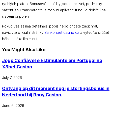
rychlých plateb. Bonusové nabídky jsou atraktivní, podmínky
sázení jsou transparentní a mobilní aplikace funguje dobře i na
slabém připojení.
Pokud vás zajímá detailnější popis nebo chcete začít hrát,
navštivte oficiální stránky
Bankonbet casino cz
a vytvořte si účet
během několika minut.
You Might Also Like
Jogo Confiável e Estimulante em Portugal no
X3bet Casino
July 7, 2026
Ontvang op dit moment nog je stortingsbonus in
Nederland bij Rony Casino.
June 6, 2026