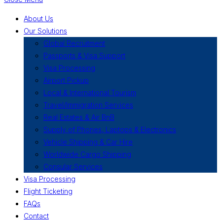
About Us
Our Solutions
Global Recruitment
Passports & Visa Support
Visa Processing
Airport Pickup
Local & International Tourism
Travel/Immigration Services
Real Estates & Air BnB
Supply of Phones, Laptops & Electronics
Vehicle Shipping & Car Hire
Worldwide Cargo Shipping
Consular Services
Visa Processing
Flight Ticketing
FAQs
Contact