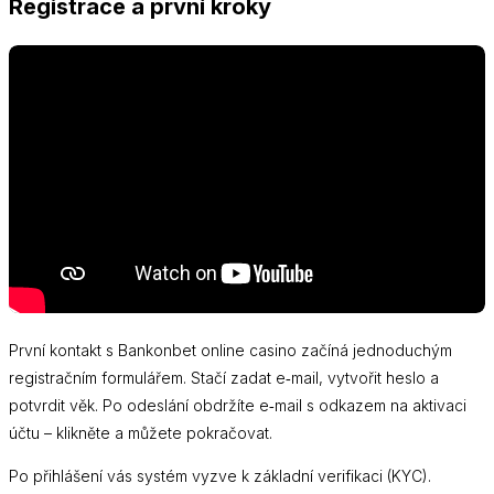
Registrace a první kroky
První kontakt s Bankonbet online casino začíná jednoduchým
registračním formulářem. Stačí zadat e‑mail, vytvořit heslo a
potvrdit věk. Po odeslání obdržíte e‑mail s odkazem na aktivaci
účtu – klikněte a můžete pokračovat.
Po přihlášení vás systém vyzve k základní verifikaci (KYC).