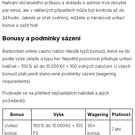
Nahrání občanského průkazu a dokladu o adrese trvá obvykle
pár minut, ale v některých případech může být kontrola až do
24 hodin. Jakmile je účet ověřený, můžete si nárokovat uvítací
bonus a začít hrát.
Bonusy a podmínky sázení
Bankonbet online casino nabízí několik typů bonusů, které se liší
podle výše vkladu a typu her. Největší pozornost přitahuje uvítací
balíček – 100 % až do 10 000 Kč + 100 volných zatočení. U všech
bonusů platí jasně stanovené podmínky sázení (wagering
requirements).
Podívejte se na přehled nejčastějších nabídek a jejich
požadavků:
Bonus
Výše
Wagering
Platnost
Uvítací
100 % do 10 000 Kč + 100
30×
7 dní
bonus
FS
bonus