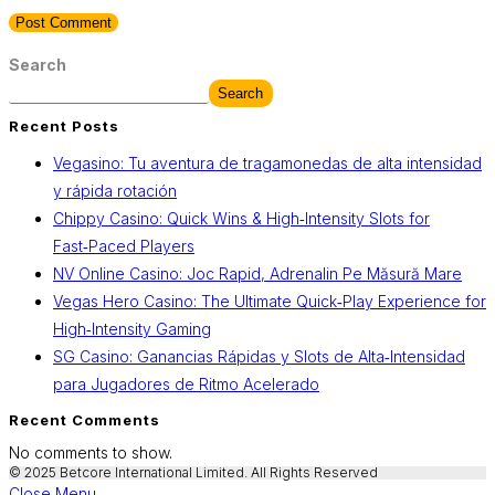
Search
Search
Recent Posts
Vegasino: Tu aventura de tragamonedas de alta intensidad
y rápida rotación
Chippy Casino: Quick Wins & High‑Intensity Slots for
Fast‑Paced Players
NV Online Casino: Joc Rapid, Adrenalin Pe Măsură Mare
Vegas Hero Casino: The Ultimate Quick‑Play Experience for
High‑Intensity Gaming
SG Casino: Ganancias Rápidas y Slots de Alta‑Intensidad
para Jugadores de Ritmo Acelerado
Recent Comments
No comments to show.
© 2025 Betcore International Limited. All Rights Reserved
Close Menu