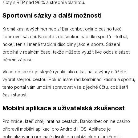
sloty s RTP nad 96 % a střední volatilitou.
Sportovní sázky a další možnosti
Kromě kasinových her nabízí Bankonbet online casino také
sportovní sázení. Najdete zde širokou nabídku sportů – fotbal,
hokej, tenis i méně tradiční disciplíny jako e‑sports. Sázení
probíhá v reálném čase, takže můžete využít live odds a sázet
během zápasu.
Vklad do sázek je stejně rychlý jako u kasina, a výhry můžete
vybrat stejnou cestou. Pokud máte rád kombinaci kasina a sportu,
tento portál vám umožní spravovat vše z jedné účtu, což šetří
čas i starosti.
Mobilní aplikace a uživatelská zkušenost
Pro hráče, kteří chtějí hrát na cestách, Bankonbet online casino
připravil mobilní aplikaci pro Android i iOS. Aplikace je
optimalizovaná pro malé displeje a nabízí plnou funkčnost –