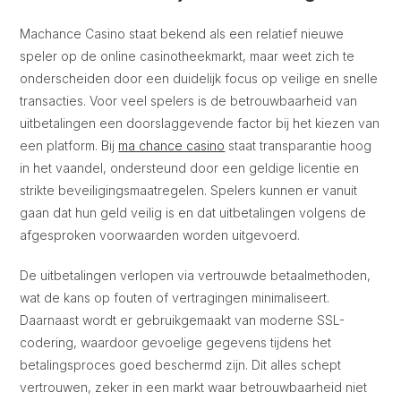
Machance Casino staat bekend als een relatief nieuwe
speler op de online casinotheekmarkt, maar weet zich te
onderscheiden door een duidelijk focus op veilige en snelle
transacties. Voor veel spelers is de betrouwbaarheid van
uitbetalingen een doorslaggevende factor bij het kiezen van
een platform. Bij
ma chance casino
staat transparantie hoog
in het vaandel, ondersteund door een geldige licentie en
strikte beveiligingsmaatregelen. Spelers kunnen er vanuit
gaan dat hun geld veilig is en dat uitbetalingen volgens de
afgesproken voorwaarden worden uitgevoerd.
De uitbetalingen verlopen via vertrouwde betaalmethoden,
wat de kans op fouten of vertragingen minimaliseert.
Daarnaast wordt er gebruikgemaakt van moderne SSL-
codering, waardoor gevoelige gegevens tijdens het
betalingsproces goed beschermd zijn. Dit alles schept
vertrouwen, zeker in een markt waar betrouwbaarheid niet