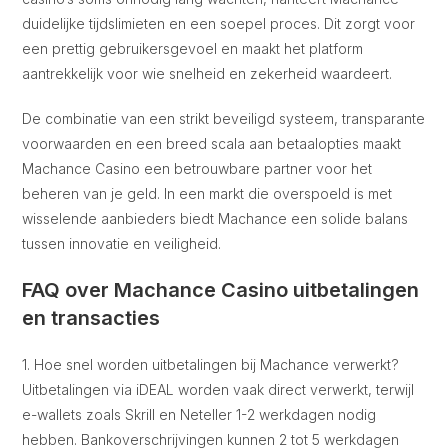
duidelijke tijdslimieten en een soepel proces. Dit zorgt voor
een prettig gebruikersgevoel en maakt het platform
aantrekkelijk voor wie snelheid en zekerheid waardeert.
De combinatie van een strikt beveiligd systeem, transparante
voorwaarden en een breed scala aan betaalopties maakt
Machance Casino een betrouwbare partner voor het
beheren van je geld. In een markt die overspoeld is met
wisselende aanbieders biedt Machance een solide balans
tussen innovatie en veiligheid.
FAQ over Machance Casino uitbetalingen
en transacties
1. Hoe snel worden uitbetalingen bij Machance verwerkt?
Uitbetalingen via iDEAL worden vaak direct verwerkt, terwijl
e-wallets zoals Skrill en Neteller 1-2 werkdagen nodig
hebben. Bankoverschrijvingen kunnen 2 tot 5 werkdagen