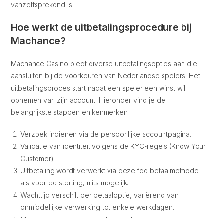
vanzelfsprekend is.
Hoe werkt de uitbetalingsprocedure bij
Machance?
Machance Casino biedt diverse uitbetalingsopties aan die
aansluiten bij de voorkeuren van Nederlandse spelers. Het
uitbetalingsproces start nadat een speler een winst wil
opnemen van zijn account. Hieronder vind je de
belangrijkste stappen en kenmerken:
Verzoek indienen via de persoonlijke accountpagina.
Validatie van identiteit volgens de KYC-regels (Know Your
Customer).
Uitbetaling wordt verwerkt via dezelfde betaalmethode
als voor de storting, mits mogelijk.
Wachttijd verschilt per betaaloptie, variërend van
onmiddellijke verwerking tot enkele werkdagen.