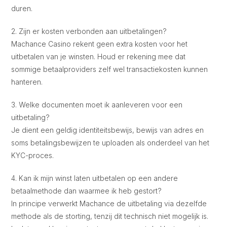
duren.
2. Zijn er kosten verbonden aan uitbetalingen?
Machance Casino rekent geen extra kosten voor het
uitbetalen van je winsten. Houd er rekening mee dat
sommige betaalproviders zelf wel transactiekosten kunnen
hanteren.
3. Welke documenten moet ik aanleveren voor een
uitbetaling?
Je dient een geldig identiteitsbewijs, bewijs van adres en
soms betalingsbewijzen te uploaden als onderdeel van het
KYC-proces.
4. Kan ik mijn winst laten uitbetalen op een andere
betaalmethode dan waarmee ik heb gestort?
In principe verwerkt Machance de uitbetaling via dezelfde
methode als de storting, tenzij dit technisch niet mogelijk is.