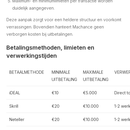
Maximum- en minimumlimieten per transactie worden
duidelijk aangegeven.
Deze aanpak zorgt voor een heldere structuur en voorkomt
verrassingen. Bovendien hanteert Machance geen
verborgen kosten bij uitbetalingen.
Betalingsmethoden, limieten en
verwerkingstijden
BETAALMETHODE
MINIMALE
MAXIMALE
VERWER
UITBETALING
UITBETALING
iDEAL
€10
€5.000
Direct t
Skrill
€20
€10.000
1-2 wer
Neteller
€20
€10.000
1-2 wer