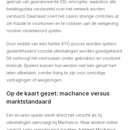
gebruik van geavanceerde SSL-encryptie, waardoor alle
betalingsdata versleuteld over het netwerk worden
verstuurd. Daarnaast voert het casino strenge controles uit
om fraude te voorkomen en te voldoen aan de wetgeving
rondom verantwoord spelen.
Door middel van een helder KYC-proces worden spelers
geïdentificeerd voordat uitbetalingen worden goedgekeurd.
Dit verhoogt het vertrouwen onder gebruikers en voorkomt
misbruik. Spelers kunnen hun winsten met een gerust hart
laten uitbetalen, zonder bang te zijn voor onnodige
vertragingen of weigeringen.
Op de kaart gezet: machance versus
marktstandaard
Een ervaren speler merkt direct het verschil als hij
uitbetalingen aanvraagt bij Machance. Waar andere online
casino’s soms onnodig lang wachten, hanteert Machance