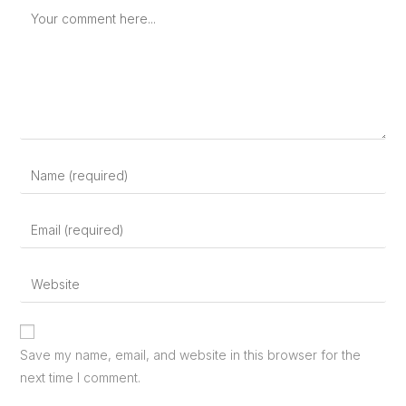
Comment
Enter
your
name
Enter
or
your
username
email
Enter
to
address
your
comment
to
website
comment
URL
Save my name, email, and website in this browser for the
(optional)
next time I comment.