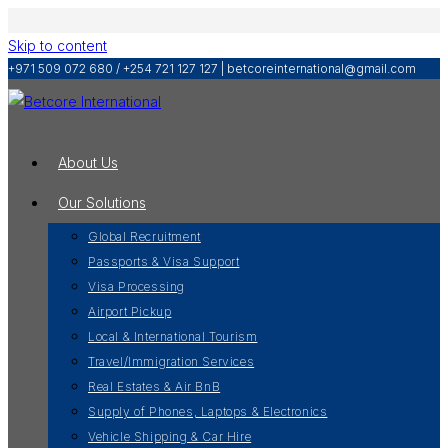
Skip to content
+971 509 072 680 / +254 721 127 127 |
betcoreinternational@gmail.com
About Us
Our Solutions
Global Recruitment
Passports & Visa Support
Visa Processing
Airport Pickup
Local & International Tourism
Travel/Immigration Services
Real Estates & Air BnB
Supply of Phones, Laptops & Electronics
Vehicle Shipping & Car Hire