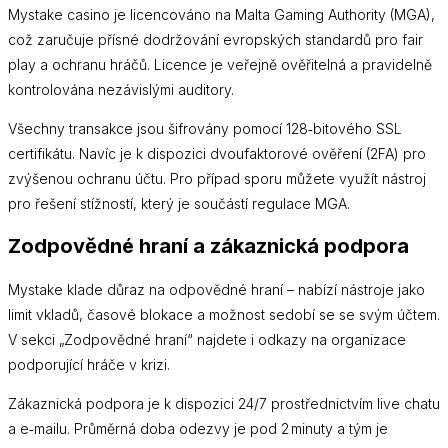
Mystake casino je licencováno na Malta Gaming Authority (MGA),
což zaručuje přísné dodržování evropských standardů pro fair
play a ochranu hráčů. Licence je veřejně ověřitelná a pravidelně
kontrolována nezávislými auditory.
Všechny transakce jsou šifrovány pomocí 128‑bitového SSL
certifikátu. Navíc je k dispozici dvoufaktorové ověření (2FA) pro
zvýšenou ochranu účtu. Pro případ sporu můžete využít nástroj
pro řešení stížností, který je součástí regulace MGA.
Zodpovědné hraní a zákaznická podpora
Mystake klade důraz na odpovědné hraní – nabízí nástroje jako
limit vkladů, časové blokace a možnost sedobí se se svým účtem.
V sekci „Zodpovědné hraní“ najdete i odkazy na organizace
podporující hráče v krizi.
Zákaznická podpora je k dispozici 24/7 prostřednictvím live chatu
a e‑mailu. Průměrná doba odezvy je pod 2 minuty a tým je