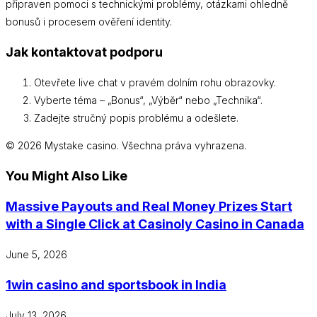
připraven pomoci s technickými problémy, otázkami ohledně
bonusů i procesem ověření identity.
Jak kontaktovat podporu
Otevřete live chat v pravém dolním rohu obrazovky.
Vyberte téma – „Bonus“, „Výběr“ nebo „Technika“.
Zadejte stručný popis problému a odešlete.
© 2026 Mystake casino. Všechna práva vyhrazena.
You Might Also Like
Massive Payouts and Real Money Prizes Start
with a Single Click at Casinoly Casino in Canada
June 5, 2026
1win casino and sportsbook in India
July 13, 2026