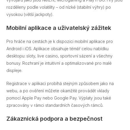
rozděleny podle volatility – od nízké (stabilní výhry) po
vysokou (větší jackpoty).
Mobilní aplikace a uživatelský zážitek
Pro hráče na cestách je k dispozici mobilní aplikace pro
Android i iOS. Aplikace obsahuje téměř celou nabídku
desktopu: sloty, live casino, sportovní sázení a všechny
bonusy. Rozhraní je intuitivní a optimalizované pro malé
displeje.
Registrace v aplikaci probíhá stejným způsobem jako na
webu, a po ověření můžete okamžitě provádět vklady
pomocí Apple Pay nebo Google Pay. Výplaty jsou také
zpracovány v rámci standardních časových rámců.
Zákaznická podpora a bezpečnost