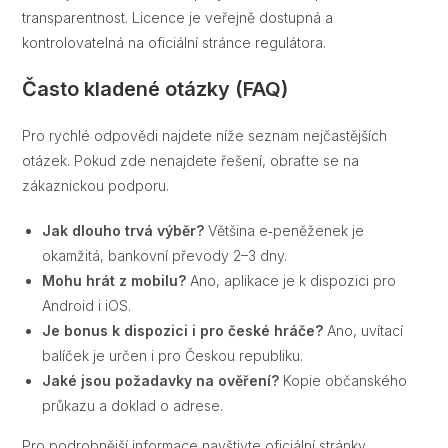
transparentnost. Licence je veřejně dostupná a
kontrolovatelná na oficiální stránce regulátora.
Často kladené otázky (FAQ)
Pro rychlé odpovědi najdete níže seznam nejčastějších
otázek. Pokud zde nenajdete řešení, obraťte se na
zákaznickou podporu.
Jak dlouho trvá výběr?
Většina e‑peněženek je
okamžitá, bankovní převody 2–3 dny.
Mohu hrát z mobilu?
Ano, aplikace je k dispozici pro
Android i iOS.
Je bonus k dispozici i pro české hráče?
Ano, uvítací
balíček je určen i pro Českou republiku.
Jaké jsou požadavky na ověření?
Kopie občanského
průkazu a doklad o adrese.
Pro podrobnější informace navštivte oficiální stránky