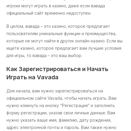
игроки могут играть в казино, даже если вавада
официальный сайт временно недоступен.
В целом, вавада – это казино, которое предлагает
пользователям уникальные функции и преимущества,
которые не могут найти в других онлайн-казино. Если вы
ищете казино, которое предлагает вам лучшие условия
для игры, то вавада – это ваш выбор.
Как Зарегистрироваться и Начать
Играть на Vavada
Для начала, вам нужно зарегистрироваться на
официальном сайте Vavada, чтобы начать играть. Вам
нужно кликнуть на кнопку “Регистрация” и заполнить
форму регистрации, указав свои личные данные. Вам
нужно указать ваше имя, фамилию, дату рождения,
адрес электронной почты и пароль. Вам также нужно