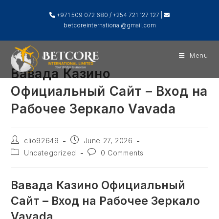
Skip
+971 509 072 680 / +254 721 127 127 |
to
betcoreinternational@gmail.com
content
Menu
Вавада Казино
Официальный Сайт – Вход на
Рабочее Зеркало Vavada
Post
Post
clio92649
June 27, 2026
author:
published:
Post
Post
Uncategorized
0 Comments
category:
comments:
Вавада Казино Официальный
Сайт – Вход на Рабочее Зеркало
Vavada