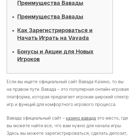
Преимущества Вавады
Преимущества Вавады
Как Зарегистрироваться и
Начать Играть на Vavada
Бонусы и Акции для Новых
Игроков
Если вы ищете официальный сайт Вавада Казино, то вы
на правом пути. Вавада – это популярная онлайн-игровая
платформа, которая предлагает игрокам широкий спектр
игр и функций для комфортного игрового процесса.
Вавада официальный сайт –
казино вавада
это место, где
вы можете найти все, что вам нужно для начала игры.
Здесь вы можете зарегистрироваться, сделать депозит,