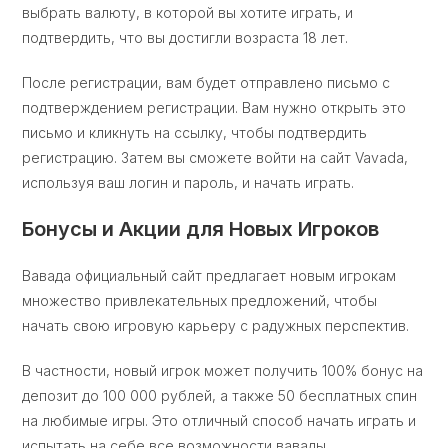
выбрать валюту, в которой вы хотите играть, и
подтвердить, что вы достигли возраста 18 лет.
После регистрации, вам будет отправлено письмо с
подтверждением регистрации. Вам нужно открыть это
письмо и кликнуть на ссылку, чтобы подтвердить
регистрацию. Затем вы сможете войти на сайт Vavada,
используя ваш логин и пароль, и начать играть.
Бонусы и Акции для Новых Игроков
Вавада официальный сайт предлагает новым игрокам
множество привлекательных предложений, чтобы
начать свою игровую карьеру с радужных перспектив.
В частности, новый игрок может получить 100% бонус на
депозит до 100 000 рублей, а также 50 бесплатных спин
на любимые игры. Это отличный способ начать играть и
испытать на себе все возможности вавады.