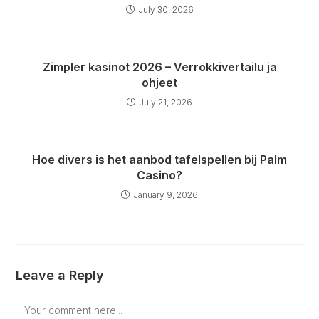
July 30, 2026
Zimpler kasinot 2026 – Verrokkivertailu ja
ohjeet
July 21, 2026
Hoe divers is het aanbod tafelspellen bij Palm
Casino?
January 9, 2026
Leave a Reply
Comment