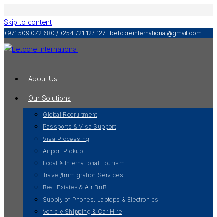
Skip to content
+971 509 072 680 / +254 721 127 127 |
betcoreinternational@gmail.com
About Us
Our Solutions
Global Recruitment
Passports & Visa Support
Visa Processing
Airport Pickup
Local & International Tourism
Travel/Immigration Services
Real Estates & Air BnB
Supply of Phones, Laptops & Electronics
Vehicle Shipping & Car Hire