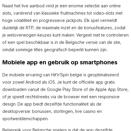
Naast het live aanbod vind je een enorme selectie aan online
slots, variërend van klassieke fruitmachines tot video‑slots met
hoge volatiliteit en progressieve jackpots. Elk spel vermeldt
duidelijk de RTP, de maximale inzet en de bonusfeatures, zodat
je weloverwogen keuzes kunt maken. Vergeet niet te controleren
of een spel beschikbaar is in de Belgische versie van de site,
omdat sommige titles geografisch beperkt kunnen zijn.
Mobiele app en gebruik op smartphones
De mobiele ervaring van Hit’n’Spin belgie is geoptimaliseerd
voor zowel Android als iOS. Je kunt de officiële app gratis
downloaden vanuit de Google Play Store of de Apple App Store,
of je speelt rechtstreeks via de browser met een responsive
design. De app biedt dezelfde functionaliteit als de
desktopversie: bonussen, stortingen, live casino en
sportweddenschappen.
Belangrijk voor Belgische spelers is dat de app dezelfde