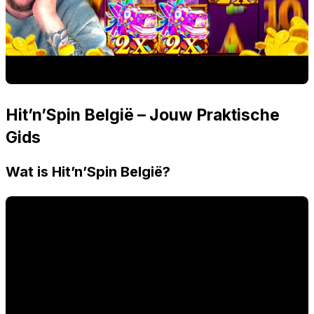
Hit’n’Spin België – Jouw Praktische
Gids
Wat is Hit’n’Spin België?