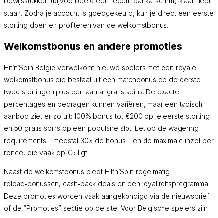
bewijsstukken (bijvoorbeeld een recent bankafschrift) klaar hebt
staan. Zodra je account is goedgekeurd, kun je direct een eerste
storting doen en profiteren van de welkomstbonus.
Welkomstbonus en andere promoties
Hit’n’Spin België verwelkomt nieuwe spelers met een royale
welkomstbonus die bestaat uit een matchbonus op de eerste
twee stortingen plus een aantal gratis spins. De exacte
percentages en bedragen kunnen variëren, maar een typisch
aanbod ziet er zo uit: 100% bonus tot €200 op je eerste storting
en 50 gratis spins op een populaire slot. Let op de wagering
requirements – meestal 30× de bonus – en de maximale inzet per
ronde, die vaak op €5 ligt.
Naast de welkomstbonus biedt Hit’n’Spin regelmatig
reload‑bonussen, cash‑back deals en een loyaliteitsprogramma.
Deze promoties worden vaak aangekondigd via de nieuwsbrief
of de “Promoties” sectie op de site. Voor Belgische spelers zijn