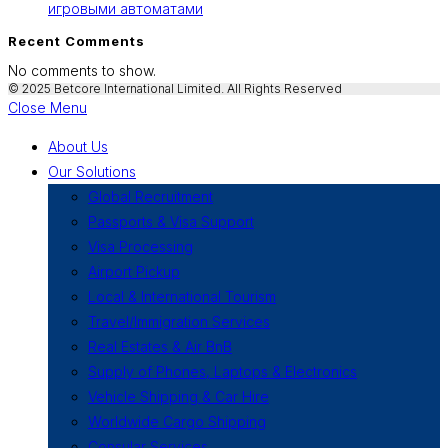
игровыми автоматами
Recent Comments
No comments to show.
© 2025 Betcore International Limited. All Rights Reserved
Close Menu
About Us
Our Solutions
Global Recruitment
Passports & Visa Support
Visa Processing
Airport Pickup
Local & International Tourism
Travel/Immigration Services
Real Estates & Air BnB
Supply of Phones, Laptops & Electronics
Vehicle Shipping & Car Hire
Worldwide Cargo Shipping
Consular Services