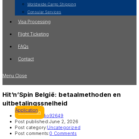
Worldwide Cargo Shipping
Consular Services
Visa Processing
Flight Ticketing
FAQs
Contact
Menu
Close
Hit’n’Spin België: betaalmethoden en
uitbetalingssnelheid
Application
Application
Post author:
clio92649
Post published:
June 2, 2026
Post category:
Uncategorized
Post comments:
0 Comments